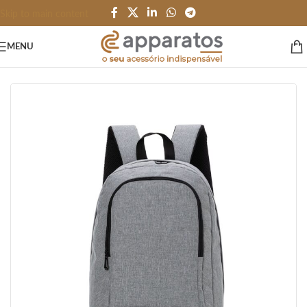
Skip to main content
MENU
Início
/
MOCHILA MALA e PASTA
/
Mochila Corporativa