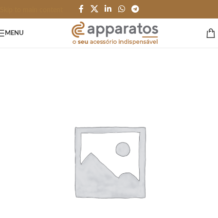
Skip to main content
MENU
Início
/
CANETAS LÁPIS e AFINS
/
Lápis e Lapiseiras