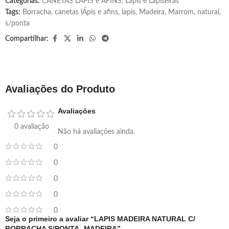
Categorias:
CANETAS LÁPIS e AFINS
,
Lápis e Lapiseiras
Tags:
Borracha
,
canetas lÁpis e afins
,
lapis
,
Madeira
,
Marrom
,
natural
,
s/ponta
Compartilhar:
Avaliações do Produto
Avaliações
0 avaliação
Não há avaliações ainda.
0
0
0
0
0
Seja o primeiro a avaliar “LAPIS MADEIRA NATURAL C/
BORRACHA S/PONTA- MADEIRA”