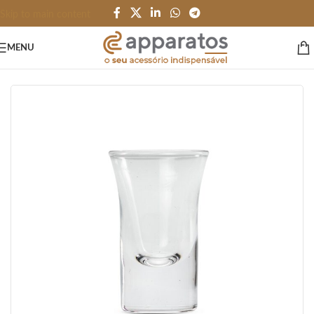
Skip to main content
MENU
Início
/
COPO CANECA e XICARA
/
Vidro