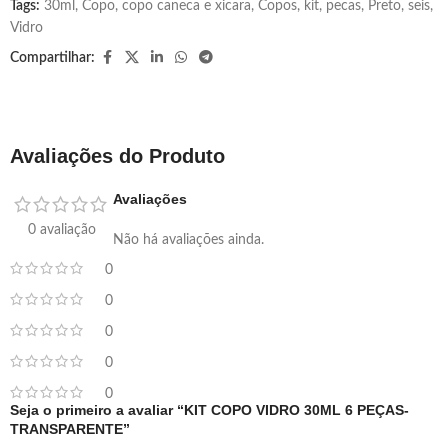
Tags:
30ml
,
Copo
,
copo caneca e xicara
,
Copos
,
kit
,
pecas
,
Preto
,
seis
,
Vidro
Compartilhar:
Avaliações do Produto
Avaliações
0 avaliação
Não há avaliações ainda.
0
0
0
0
0
Seja o primeiro a avaliar “KIT COPO VIDRO 30ML 6 PEÇAS-
TRANSPARENTE”