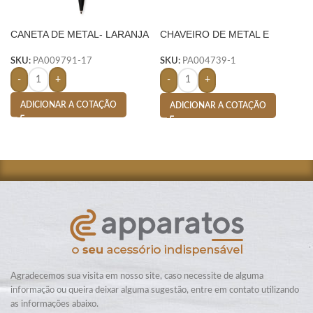
CANETA DE METAL- LARANJA
CHAVEIRO DE METAL E
COURO C/ 2 ARGOLAS –
PRETO
SKU:
PA009791-17
SKU:
PA004739-1
-
+
-
+
ADICIONAR A COTAÇÃO
ADICIONAR A COTAÇÃO
Agradecemos sua visita em nosso site, caso necessite de alguma
informação ou queira deixar alguma sugestão, entre em contato utilizando
as informações abaixo.