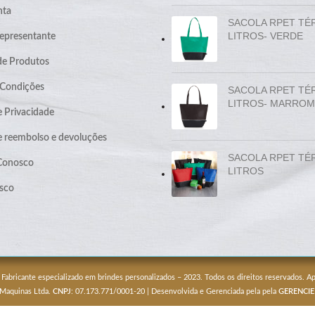
nta
SACOLA RPET TÉ
LITROS- VERDE
epresentante
de Produtos
 Condições
SACOLA RPET TÉ
LITROS- MARROM
e Privacidade
de reembolso e devoluções
SACOLA RPET TÉ
 Conosco
LITROS
sco
 Fabricante especializado em brindes personalizados – 2023. Todos os direitos reservados. 
 Maquinas Ltda.
CNPJ
: 07.173.771/0001-20 | Desenvolvida e Gerenciada pela pela
GERENCIE