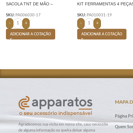
SACOLA TNT DE MÃO –
KIT FERRAMENTAS 4 PEÇA
LARANJA
AMARELO
SKU:
PA006030-17
SKU:
PA010031-19
-
+
-
+
ADICIONAR A COTAÇÃO
ADICIONAR A COTAÇÃO
MAPA D
Página Pri
Agradecemos sua visita em nosso site, caso necessite
Quem So
de alguma informação ou queira deixar alguma