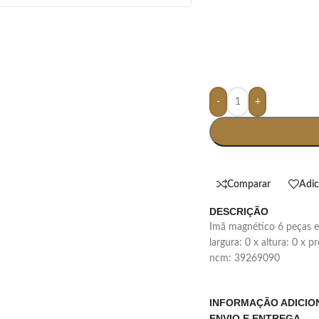
-
+
Comparar
Adic
DESCRIÇÃO
imã magnético 6 peças 
largura: 0 x altura: 0 x 
ncm: 39269090
INFORMAÇÃO ADICIO
ENVIO E ENTREGA