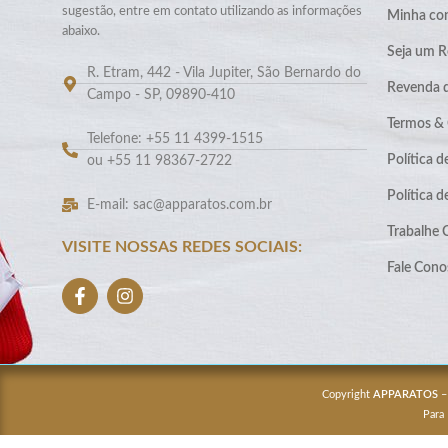
sugestão, entre em contato utilizando as informações
Minha co
abaixo.
Seja um R
R. Etram, 442 - Vila Jupiter, São Bernardo do
Revenda 
Campo - SP, 09890-410
Termos &
Telefone: +55 11 4399-1515
Política d
ou +55 11 98367-2722
Política 
E-mail: sac@apparatos.com.br
Trabalhe
VISITE NOSSAS REDES SOCIAIS:
Fale Cono
Copyright
APPARATOS
–
Para