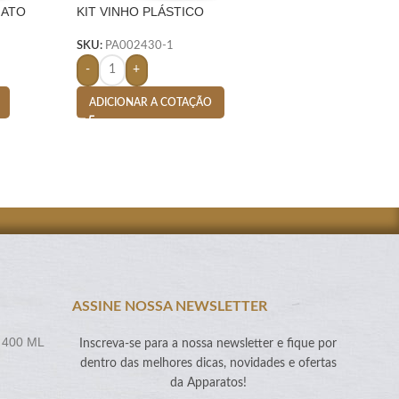
MATO
KIT VINHO PLÁSTICO
SACOLA TNT DE 
RESISTENTE 4 PEÇAS
FORMATO GARRAFA – PRETO
SKU:
PA005853-18
SKU:
PA002430-1
-
+
-
+
ADICIONAR A CO
ADICIONAR A COTAÇÃO
ASSINE NOSSA NEWSLETTER
 400 ML
Inscreva-se para a nossa newsletter e fique por
dentro das melhores dicas, novidades e ofertas
da Apparatos!