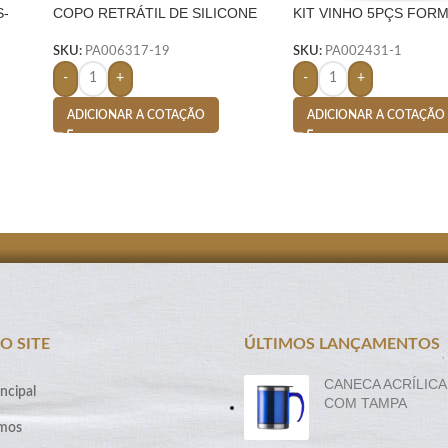
S-
COPO RETRÁTIL DE SILICONE
KIT VINHO 5PÇS FOR
150ML- AMARELO
GARRAFA – PRETO
SKU:
PA006317-19
SKU:
PA002431-1
-
+
-
+
ADICIONAR A COTAÇÃO
ADICIONAR A COTAÇÃO
O SITE
ÚLTIMOS LANÇAMENTOS
CANECA ACRÍLICA
ncipal
COM TAMPA
mos