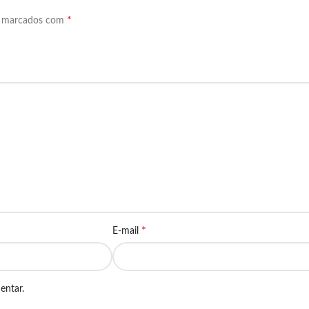
*
o marcados com
*
E-mail
entar.