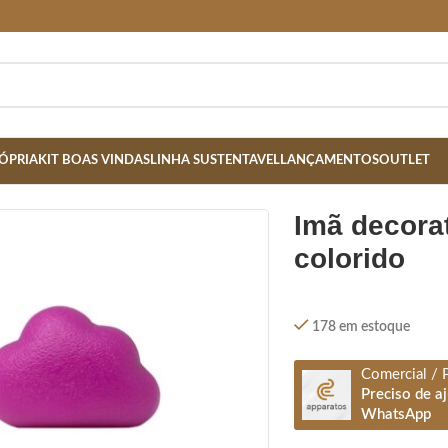
ÓPRIA
KIT BOAS VINDAS
LINHA SUSTENTAVEL
LANÇAMENTOS
OUTLET
imã decorativo nuvem 6 peças-
colorido
178 em estoque
Comercial / 
Preciso de a
WhatsApp