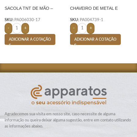
SACOLA TNT DE MÃO –
CHAVEIRO DE METAL E
LARANJA
COURO C/ 2 ARGOLAS –
PRETO
SKU:
PA006030-17
SKU:
PA004739-1
-
+
-
+
ADICIONAR A COTAÇÃO
ADICIONAR A COTAÇÃO
Agradecemos sua visita em nosso site, caso necessite de alguma
informação ou queira deixar alguma sugestão, entre em contato utilizando
as informações abaixo.