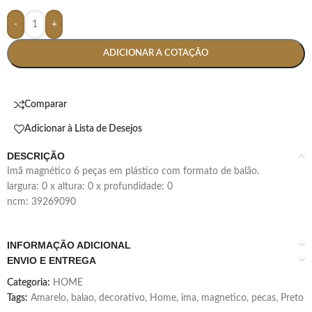
-
+
ADICIONAR A COTAÇÃO
Comparar
Adicionar à Lista de Desejos
DESCRIÇÃO
imã magnético 6 peças em plástico com formato de balão.
largura: 0 x altura: 0 x profundidade: 0
ncm: 39269090
INFORMAÇÃO ADICIONAL
ENVIO E ENTREGA
Categoria:
HOME
Tags:
Amarelo
,
balao
,
decorativo
,
Home
,
ima
,
magnetico
,
pecas
,
Preto