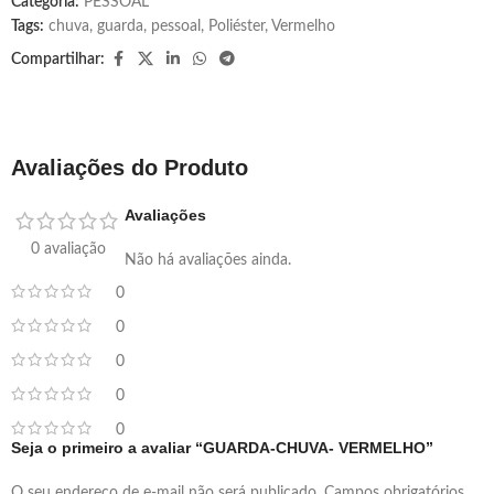
Categoria:
PESSOAL
Tags:
chuva
,
guarda
,
pessoal
,
Poliéster
,
Vermelho
Compartilhar:
Avaliações do Produto
Avaliações
0 avaliação
Não há avaliações ainda.
0
0
0
0
0
Seja o primeiro a avaliar “GUARDA-CHUVA- VERMELHO”
O seu endereço de e-mail não será publicado.
Campos obrigatórios