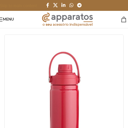
Skip to main content
MENU
Início
/
GARRAFAS e SQUEEZES
/
Garrafas
/
Térmico