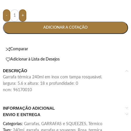
-
+
ADICIONAR A COTAÇÃO
Comparar
Adicionar à Lista de Desejos
DESCRIÇÃO
garrafa térmica 240ml em inox com tampa rosqueável.
largura: 5.6 x altura: 18 x profundidade: 0
ncm: 96170010
INFORMAÇÃO ADICIONAL
ENVIO E ENTREGA
Categorias:
Garrafas
,
GARRAFAS e SQUEEZES
,
Térmico
Tags:
240ml
,
garrafa
,
garrafas e squeezes
,
Rosa
,
termica