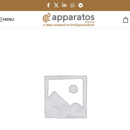
Skip to main content
MENU
Início
/
GARRAFAS e SQUEEZES
/
Garrafas
/
Térmico