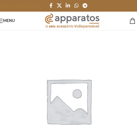
Skip to main content
MENU
Início
/
GARRAFAS e SQUEEZES
/
Garrafas
/
Térmico