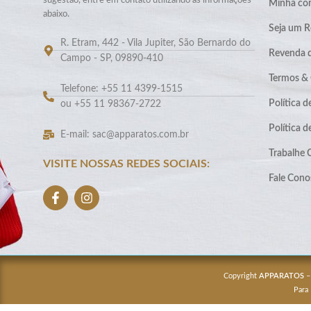
sugestão, entre em contato utilizando as informações
Minha co
abaixo.
Seja um R
R. Etram, 442 - Vila Jupiter, São Bernardo do
Revenda 
Campo - SP, 09890-410
Termos &
Telefone: +55 11 4399-1515
Política d
ou +55 11 98367-2722
Política 
E-mail: sac@apparatos.com.br
Trabalhe
VISITE NOSSAS REDES SOCIAIS:
Fale Cono
Copyright
APPARATOS
–
Para