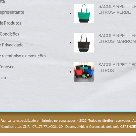
nta
SACOLA RPET TÉ
LITROS- VERDE
epresentante
de Produtos
 Condições
SACOLA RPET TÉ
LITROS- MARROM
e Privacidade
de reembolso e devoluções
SACOLA RPET TÉ
 Conosco
LITROS
sco
 Fabricante especializado em brindes personalizados – 2023. Todos os direitos reservados. 
 Maquinas Ltda.
CNPJ
: 07.173.771/0001-20 | Desenvolvida e Gerenciada pela pela
GERENCIE