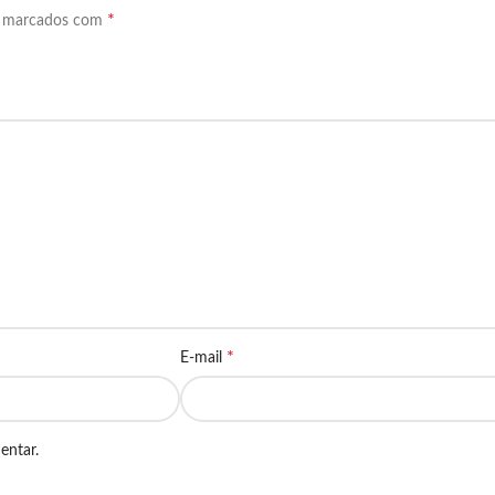
*
o marcados com
*
E-mail
entar.