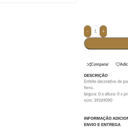
-
+
Comparar
Adic
DESCRIÇÃO
enfeite decorativo de porcelana em formato de passarinho com pés de
ferro.
largura: 0 x altura: 0 x 
ncm: 39269090
INFORMAÇÃO ADICIO
ENVIO E ENTREGA