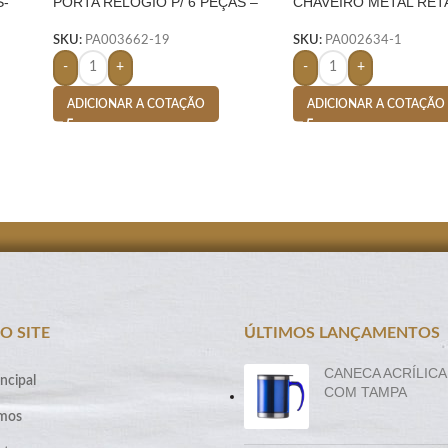
S-
PORTA RELÓGIO P/ 6 PEÇAS –
CHAVEIRO METAL RE
AMARELO
C/ NYLON PRETO – P
SKU:
PA003662-19
SKU:
PA002634-1
-
+
-
+
ADICIONAR A COTAÇÃO
ADICIONAR A COTAÇÃO
O SITE
ÚLTIMOS LANÇAMENTOS
CANECA ACRÍLICA
ncipal
COM TAMPA
mos