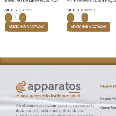
ESPELHO DE MESA PLÁSTICO-
KIT FERRAMENTAS 4 PEÇA
ROSA
AMARELO
SKU:
PA010929-8
SKU:
PA010032-19
-
+
-
+
ADICIONAR A COTAÇÃO
ADICIONAR A COTAÇÃO
MAPA D
Página Pri
Agradecemos sua visita em nosso site, caso necessite
Quem So
de alguma informação ou queira deixar alguma