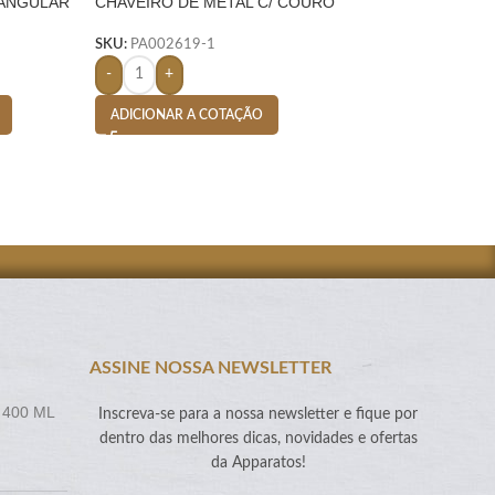
TANGULAR
CHAVEIRO DE METAL C/ COURO
KIT VINHO 5PÇS
RETO
– PRETO
GARRAFA – PRET
SKU:
PA002619-1
SKU:
PA002431-1
-
+
-
+
ADICIONAR A COTAÇÃO
ADICIONAR A CO
ASSINE NOSSA NEWSLETTER
 400 ML
Inscreva-se para a nossa newsletter e fique por
dentro das melhores dicas, novidades e ofertas
da Apparatos!