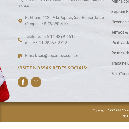
sugestão, entre em contato utilizando as informações
Minha co
abaixo.
Seja um R
R. Etram, 442 - Vila Jupiter, São Bernardo do
Revenda 
Campo - SP, 09890-410
Termos &
Telefone: +55 11 4399-1515
Política d
ou +55 11 98367-2722
Política 
E-mail: sac@apparatos.com.br
Trabalhe
VISITE NOSSAS REDES SOCIAIS:
Fale Cono
Copyright
APPARATOS
–
Para