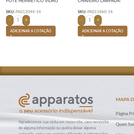
POTE HERMÉTICO VIDRO
CHAVEIRO LAMPADA-
700ML- TRANSPARENTE
TRANSPARENTE
SKU:
PA012044-14
SKU:
PA011860-14
-
+
-
+
ADICIONAR A COTAÇÃO
ADICIONAR A COTAÇÃO
MAPA D
Página Pri
Agradecemos sua visita em nosso site, caso necessite
Quem So
de alguma informação ou queira deixar alguma