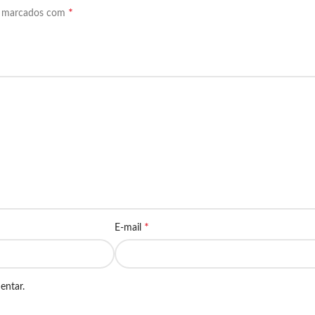
*
o marcados com
*
E-mail
entar.