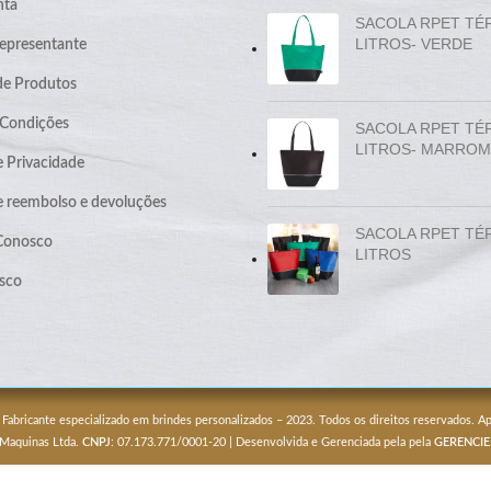
nta
SACOLA RPET TÉ
LITROS- VERDE
epresentante
de Produtos
 Condições
SACOLA RPET TÉ
LITROS- MARROM
e Privacidade
de reembolso e devoluções
SACOLA RPET TÉ
 Conosco
LITROS
sco
 Fabricante especializado em brindes personalizados – 2023. Todos os direitos reservados. 
 Maquinas Ltda.
CNPJ
: 07.173.771/0001-20 | Desenvolvida e Gerenciada pela pela
GERENCIE