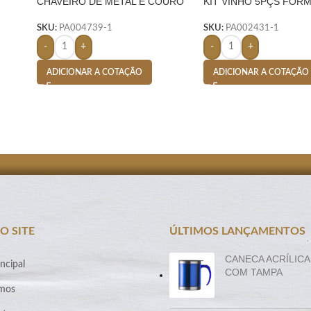
CHAVEIRO DE METAL E COURO
KIT VINHO 5PÇS FOR
C/ 2 ARGOLAS – PRETO
GARRAFA – PRETO
SKU:
PA004739-1
SKU:
PA002431-1
-
+
-
+
ADICIONAR A COTAÇÃO
ADICIONAR A COTAÇÃO
O SITE
ÚLTIMOS LANÇAMENTOS
CANECA ACRÍLICA
ncipal
COM TAMPA
mos