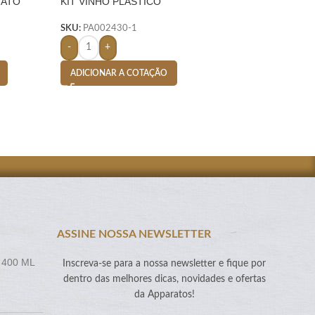
MATO
KIT VINHO PLÁSTICO
Porta Vinho em Cou
RESISTENTE 4 PEÇAS
Vegano com Alça P
FORMATO GARRAFA – PRETO
SKU:
PA002430-1
SKU:
PA 002208.01
-
+
-
+
ADICIONAR A COTAÇÃO
ADICIONAR A CO
ASSINE NOSSA NEWSLETTER
 400 ML
Inscreva-se para a nossa newsletter e fique por
dentro das melhores dicas, novidades e ofertas
da Apparatos!