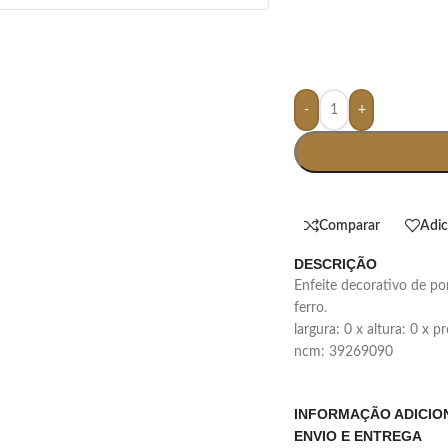
-
+
Comparar
Adic
DESCRIÇÃO
enfeite decorativo de porcelana em formato de passarinho com pés de
ferro.
largura: 0 x altura: 0 x 
ncm: 39269090
INFORMAÇÃO ADICIO
ENVIO E ENTREGA