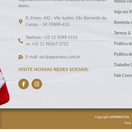
sugestão, entre em contato utilizando as informações
Minha co
abaixo.
Seja um R
R. Etram, 442 - Vila Jupiter, São Bernardo do
Revenda 
Campo - SP, 09890-410
Termos &
Telefone: +55 11 4399-1515
Política d
ou +55 11 98367-2722
Política 
E-mail: sac@apparatos.com.br
Trabalhe
VISITE NOSSAS REDES SOCIAIS:
Fale Cono
Copyright
APPARATOS
–
Para