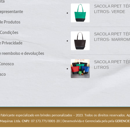
nta
SACOLA RPET TÉ
LITROS- VERDE
epresentante
de Produtos
 Condições
SACOLA RPET TÉ
LITROS- MARROM
e Privacidade
de reembolso e devoluções
SACOLA RPET TÉ
 Conosco
LITROS
sco
 Fabricante especializado em brindes personalizados – 2023. Todos os direitos reservados. 
 Maquinas Ltda.
CNPJ
: 07.173.771/0001-20 | Desenvolvida e Gerenciada pela pela
GERENCIE