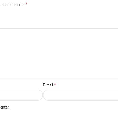
*
o marcados com
*
E-mail
entar.