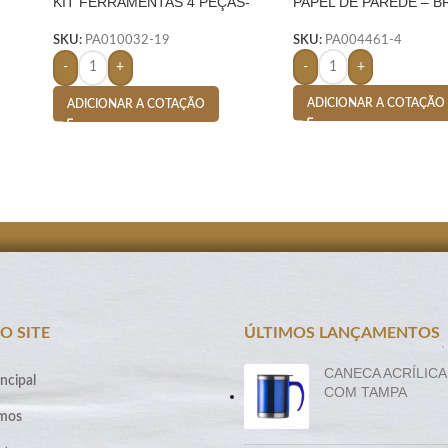
KIT FERRAMENTAS 4 PEÇAS-
PAPEL DE PAREDE – 
AMARELO
SKU:
PA004461-4
SKU:
PA010032-19
-
+
-
+
ADICIONAR A COTAÇÃO
ADICIONAR A COTAÇÃO
O SITE
ÚLTIMOS LANÇAMENTOS
CANECA ACRÍLICA
ncipal
COM TAMPA
mos