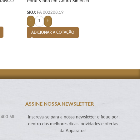
BRANCO
Porta Vinho em Couro Sintético
Porta Vinho em Cou
Vegano com Alça Amarelo
Vegano com Alça A
SKU:
PA 002208.19
SKU:
PA 002208.05
-
+
-
+
ADICIONAR A COTAÇÃO
ADICIONAR A CO
ASSINE NOSSA NEWSLETTER
 400 ML
Inscreva-se para a nossa newsletter e fique por
dentro das melhores dicas, novidades e ofertas
da Apparatos!