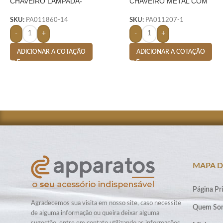
CHAVEIRO LAMPADA-
CHAVEIRO METAL COM
TRANSPARENTE
MOSQUETÃO- PRETO
SKU:
PA011860-14
SKU:
PA011207-1
-
+
-
+
ADICIONAR A COTAÇÃO
ADICIONAR A COTAÇÃO
MAPA D
Página Pri
Agradecemos sua visita em nosso site, caso necessite
Quem So
de alguma informação ou queira deixar alguma