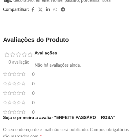
Tags:
decorativo
,
enfeite
,
Home
,
passaro
,
porcelana
,
Rosa
Compartilhar:
Avaliações do Produto
Avaliações
0 avaliação
Não há avaliações ainda.
0
0
0
0
0
Seja o primeiro a avaliar “ENFEITE PASSÁRO – ROSA”
O seu endereço de e-mail não será publicado.
Campos obrigatórios
*
são marcados com