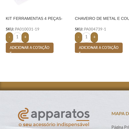
KIT FERRAMENTAS 4 PEÇAS-
CHAVEIRO DE METAL E CO
AMARELO
C/ 2 ARGOLAS – PRETO
SKU:
PA010031-19
SKU:
PA004739-1
-
+
-
+
ADICIONAR A COTAÇÃO
ADICIONAR A COTAÇÃO
MAPA D
Página Pri