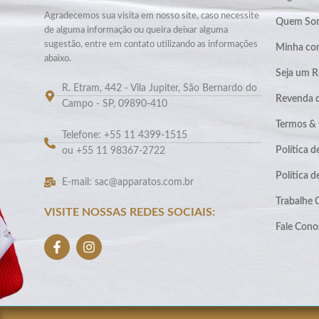
Agradecemos sua visita em nosso site, caso necessite
Quem So
de alguma informação ou queira deixar alguma
sugestão, entre em contato utilizando as informações
Minha co
abaixo.
Seja um R
R. Etram, 442 - Vila Jupiter, São Bernardo do
Revenda 
Campo - SP, 09890-410
Termos &
Telefone: +55 11 4399-1515
Política d
ou +55 11 98367-2722
Política 
E-mail: sac@apparatos.com.br
Trabalhe
VISITE NOSSAS REDES SOCIAIS:
Fale Cono