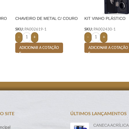
URO
CHAVEIRO DE METAL C/ COURO
KIT VINHO PLÁSTICO
– PRETO
RESISTENTE 4 PEÇAS
FORMATO GARRAFA –
SKU:
PA002619-1
SKU:
PA002430-1
-
+
-
+
ADICIONAR A COTAÇÃO
ADICIONAR A COTAÇÃO
O SITE
ÚLTIMOS LANÇAMENTOS
CANECA ACRÍLICA
ncipal