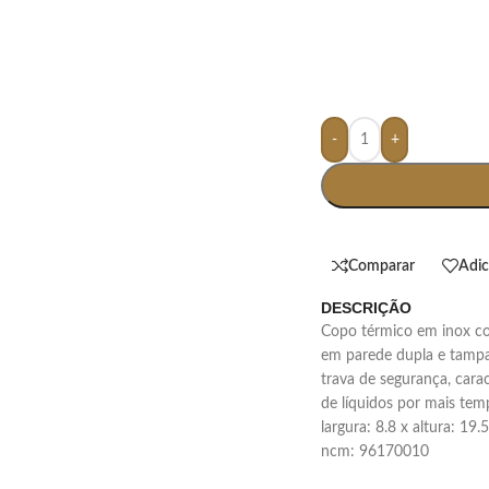
-
+
Comparar
Adic
DESCRIÇÃO
copo térmico em inox com capacidade de até 500ml. possui construção
em parede dupla e tampa
trava de segurança, cara
de líquidos por mais tem
largura: 8.8 x altura: 19
ncm: 96170010