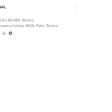
NAL
A e XICARA
,
Térmico
caneca e xicara
,
INOX
,
Preto
,
Termico