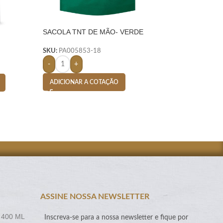
SACOLA TNT DE MÃO- VERDE
SACOLA RPET TÉ
LITROS- VERDE
 PRETO
SKU:
PA005853-18
SKU:
PA007171-18
-
+
-
+
ADICIONAR A COTAÇÃO
ADICIONAR A CO
ASSINE NOSSA NEWSLETTER
 400 ML
Inscreva-se para a nossa newsletter e fique por