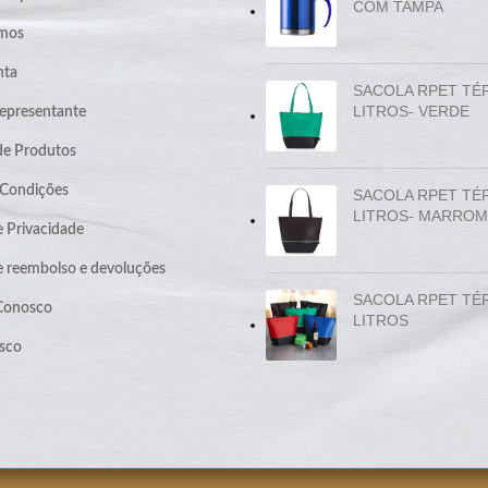
COM TAMPA
mos
nta
SACOLA RPET TÉ
LITROS- VERDE
epresentante
de Produtos
 Condições
SACOLA RPET TÉ
LITROS- MARROM
e Privacidade
de reembolso e devoluções
SACOLA RPET TÉ
 Conosco
LITROS
sco