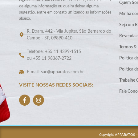
Agradecemos sua visita em nosso site, caso necessite
Quem So
de alguma informação ou queira deixar alguma
sugestão, entre em contato utilizando as informações
Minha co
abaixo.
Seja um R
R. Etram, 442 - Vila Jupiter, São Bernardo do
Revenda 
Campo - SP, 09890-410
Termos &
Telefone: +55 11 4399-1515
Política d
ou +55 11 98367-2722
Política 
E-mail: sac@apparatos.com.br
Trabalhe
VISITE NOSSAS REDES SOCIAIS:
Fale Cono
Copyright
APPARATOS
–