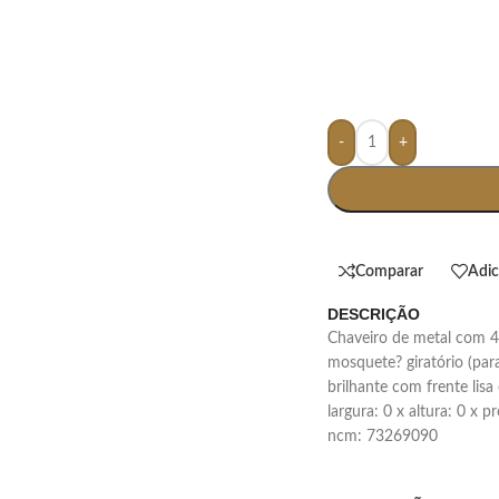
-
+
Comparar
Adic
DESCRIÇÃO
chaveiro de metal com 4 argolas e alça em couro sintético, possui ?
mosquete? giratório (para
brilhante com frente lisa
largura: 0 x altura: 0 x 
ncm: 73269090