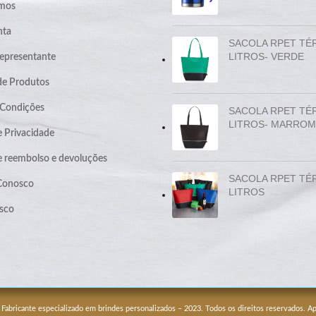
mos
nta
SACOLA RPET TÉ
LITROS- VERDE
epresentante
de Produtos
 Condições
SACOLA RPET TÉ
LITROS- MARROM
e Privacidade
de reembolso e devoluções
SACOLA RPET TÉ
 Conosco
LITROS
sco
 Fabricante especializado em brindes personalizados – 2023. Todos os direitos reservados. 