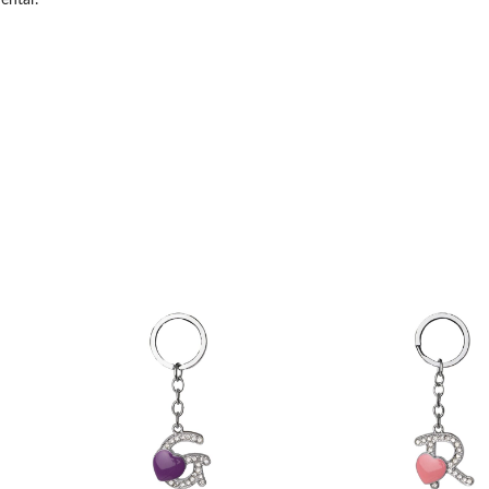
entar.