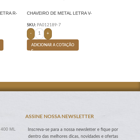
ETRA R-
CHAVEIRO DE METAL LETRA V-
CHAVEIRO DE ME
PRATA
C/ 2 ARGOLAS – 
SKU:
PA012189-7
SKU:
PA004739-1
-
+
-
+
ADICIONAR A COTAÇÃO
ADICIONAR A CO
ASSINE NOSSA NEWSLETTER
 400 ML
Inscreva-se para a nossa newsletter e fique por
dentro das melhores dicas, novidades e ofertas