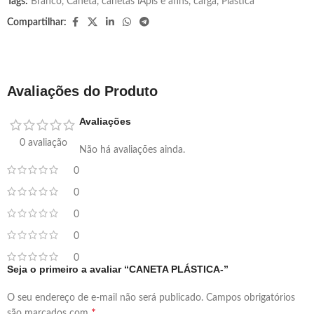
Tags:
Branco
,
Caneta
,
canetas lÁpis e afins
,
carga
,
Plastica
Compartilhar:
Avaliações do Produto
Avaliações
0 avaliação
Não há avaliações ainda.
0
0
0
0
0
Seja o primeiro a avaliar “CANETA PLÁSTICA-”
O seu endereço de e-mail não será publicado.
Campos obrigatórios
*
são marcados com