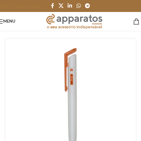
Skip to main content
MENU
Início
/
CANETAS LÁPIS e AFINS
/
Plastico