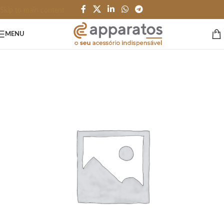
Skip to main content
MENU
Início
/
CANETAS LÁPIS e AFINS
/
Plastico