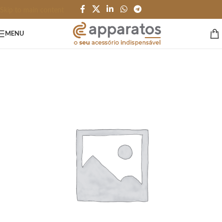
Skip to main content
MENU
Início
/
CANETAS LÁPIS e AFINS
/
Metal Premium