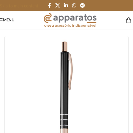
Skip to main content
MENU
Início
/
CANETAS LÁPIS e AFINS
/
Metal Premium