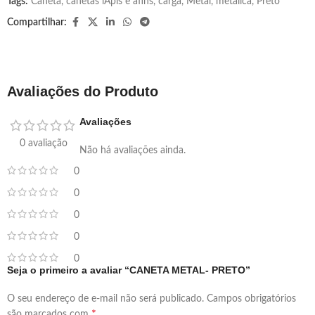
Tags:
Caneta
,
canetas lÁpis e afins
,
carga
,
Metal
,
metalica
,
Preto
Compartilhar:
Avaliações do Produto
Avaliações
0 avaliação
Não há avaliações ainda.
0
0
0
0
0
Seja o primeiro a avaliar “CANETA METAL- PRETO”
O seu endereço de e-mail não será publicado.
Campos obrigatórios
*
são marcados com