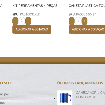
JA
KIT FERRAMENTAS 4 PEÇAS-
CANETA PLÁSTICA TO
AMARELO
LARANJA
SKU:
PA010031-19
SKU:
PA003660-17
-
+
-
+
ADICIONAR A COTAÇÃO
ADICIONAR A COTAÇÃO
O SITE
ÚLTIMOS LANÇAMENTOS
CANECA ACRÍLICA
ncipal
COM TAMPA
mos