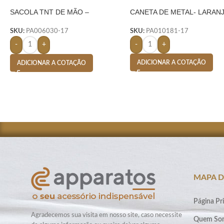
SACOLA TNT DE MÃO –
CANETA DE METAL- LARAN
LARANJA
SKU:
PA010181-17
SKU:
PA006030-17
-
+
-
+
ADICIONAR A COTAÇÃO
ADICIONAR A COTAÇÃO
MAPA D
Página Pri
Agradecemos sua visita em nosso site, caso necessite
Quem So