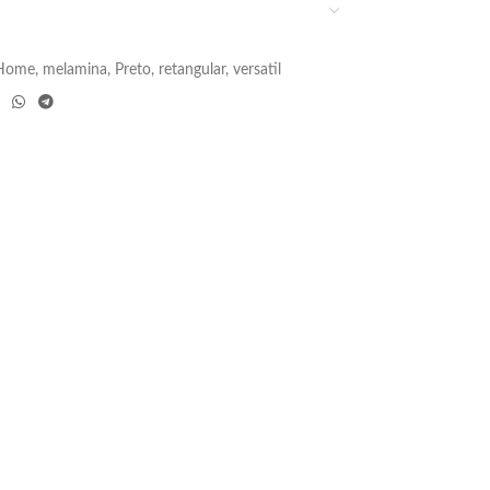
Home
,
melamina
,
Preto
,
retangular
,
versatil