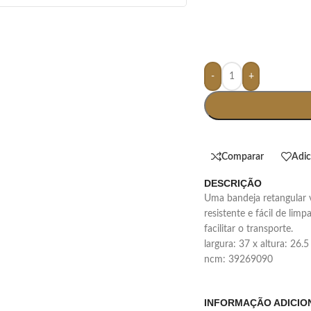
-
+
Comparar
Adic
DESCRIÇÃO
uma bandeja retangular versátil feita em melamina material leve,
resistente e fácil de lim
facilitar o transporte.
largura: 37 x altura: 26.
ncm: 39269090
INFORMAÇÃO ADICIO