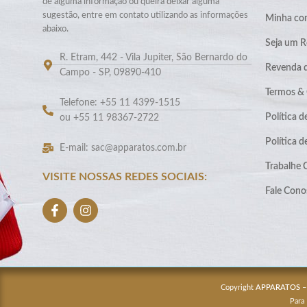
de alguma informação ou queira deixar alguma
sugestão, entre em contato utilizando as informações
Minha co
abaixo.
Seja um R
R. Etram, 442 - Vila Jupiter, São Bernardo do
Revenda 
Campo - SP, 09890-410
Termos &
Telefone: +55 11 4399-1515
Política d
ou +55 11 98367-2722
Política 
E-mail: sac@apparatos.com.br
Trabalhe
VISITE NOSSAS REDES SOCIAIS:
Fale Cono
Copyright
APPARATOS
–
Para