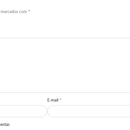
*
o marcados com
*
E-mail
entar.