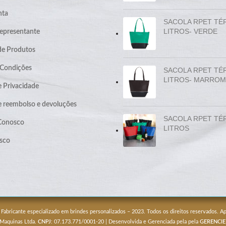
nta
SACOLA RPET TÉ
LITROS- VERDE
epresentante
de Produtos
 Condições
SACOLA RPET TÉ
LITROS- MARROM
e Privacidade
de reembolso e devoluções
SACOLA RPET TÉ
 Conosco
LITROS
sco
 Fabricante especializado em brindes personalizados – 2023. Todos os direitos reservados. 
 Maquinas Ltda.
CNPJ
: 07.173.771/0001-20 | Desenvolvida e Gerenciada pela pela
GERENCIE