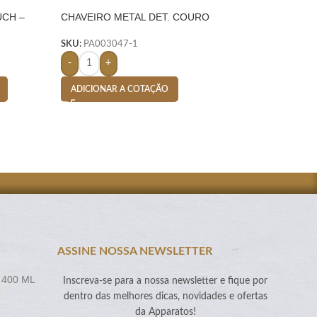
UCH –
CHAVEIRO METAL DET. COURO
CHAVEIRO META
– PRETO
C/ NYLON PRETO
SKU:
PA003047-1
SKU:
PA002634-1
-
+
-
+
ADICIONAR A COTAÇÃO
ADICIONAR A CO
ASSINE NOSSA NEWSLETTER
 400 ML
Inscreva-se para a nossa newsletter e fique por
dentro das melhores dicas, novidades e ofertas
da Apparatos!