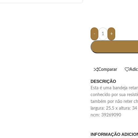
-
+
Comparar
Adic
DESCRIÇÃO
esta é uma bandeja retangular multifuncional feita em melamina, material
conhecido por sua resistê
também por não reter ch
largura: 25.5 x altura: 3
ncm: 39269090
INFORMAÇÃO ADICIO