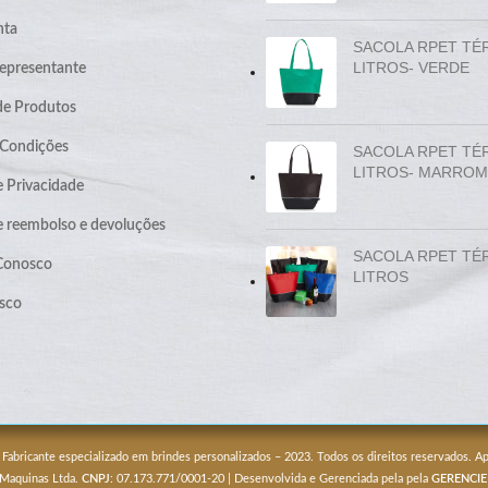
nta
SACOLA RPET TÉ
LITROS- VERDE
epresentante
de Produtos
 Condições
SACOLA RPET TÉ
LITROS- MARROM
e Privacidade
de reembolso e devoluções
SACOLA RPET TÉ
 Conosco
LITROS
sco
 Fabricante especializado em brindes personalizados – 2023. Todos os direitos reservados. 
 Maquinas Ltda.
CNPJ
: 07.173.771/0001-20 | Desenvolvida e Gerenciada pela pela
GERENCIE