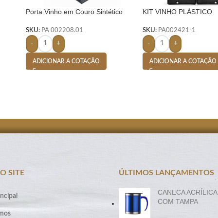
Porta Vinho em Couro Sintético
KIT VINHO PLÁSTICO
Vegano com Alça Preto
RESISTENTE 3 PEÇAS
FORMATO GARRAFA –
SKU:
PA 002208.01
SKU:
PA002421-1
-
+
-
+
ADICIONAR A COTAÇÃO
ADICIONAR A COTAÇÃO
O SITE
ÚLTIMOS LANÇAMENTOS
CANECA ACRÍLICA
ncipal
COM TAMPA
mos