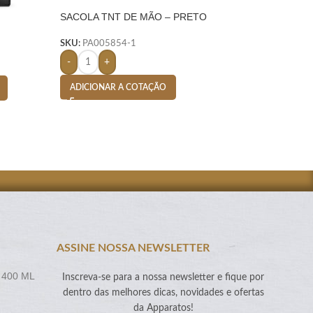
SACOLA TNT DE MÃO – PRETO
SACOLA TNT DE 
 PRETO
SKU:
PA005854-1
SKU:
PA005853-18
-
+
-
+
ADICIONAR A COTAÇÃO
ADICIONAR A CO
ASSINE NOSSA NEWSLETTER
 400 ML
Inscreva-se para a nossa newsletter e fique por
dentro das melhores dicas, novidades e ofertas
da Apparatos!