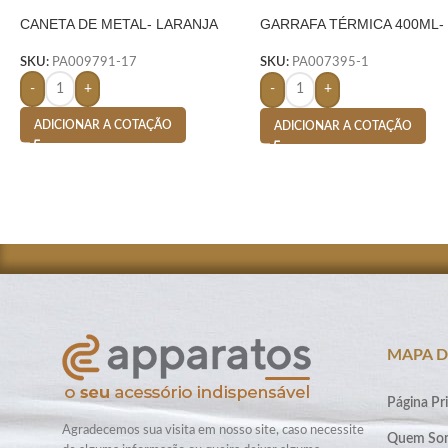
CANETA DE METAL- LARANJA
GARRAFA TÉRMICA 400ML-
PRETO
SKU:
PA009791-17
SKU:
PA007395-1
-
+
-
+
ADICIONAR A COTAÇÃO
ADICIONAR A COTAÇÃO
MAPA D
Página Pri
Agradecemos sua visita em nosso site, caso necessite
Quem So