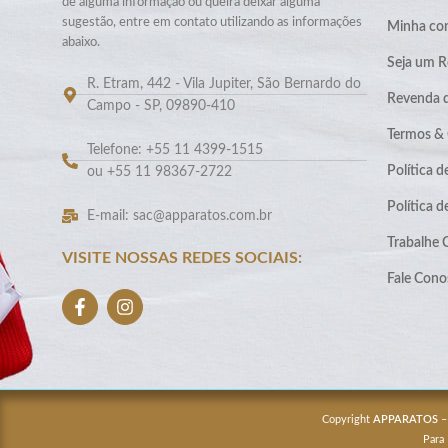
de alguma informação ou queira deixar alguma
sugestão, entre em contato utilizando as informações
Minha co
abaixo.
Seja um R
R. Etram, 442 - Vila Jupiter, São Bernardo do
Revenda 
Campo - SP, 09890-410
Termos &
Telefone: +55 11 4399-1515
Política d
ou +55 11 98367-2722
Política 
E-mail: sac@apparatos.com.br
Trabalhe
VISITE NOSSAS REDES SOCIAIS:
Fale Cono
Copyright
APPARATOS
–
Para