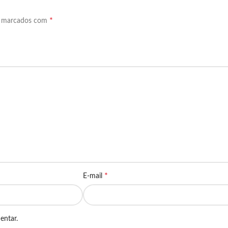
*
o marcados com
*
E-mail
entar.