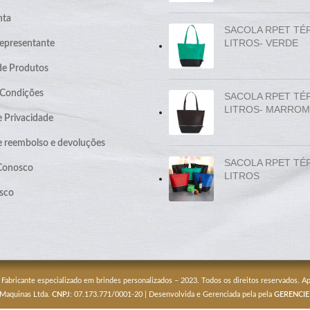
nta
SACOLA RPET TÉ
LITROS- VERDE
epresentante
de Produtos
 Condições
SACOLA RPET TÉ
LITROS- MARROM
e Privacidade
de reembolso e devoluções
SACOLA RPET TÉ
 Conosco
LITROS
sco
 Fabricante especializado em brindes personalizados – 2023. Todos os direitos reservados. 
 Maquinas Ltda.
CNPJ
: 07.173.771/0001-20 | Desenvolvida e Gerenciada pela pela
GERENCIE