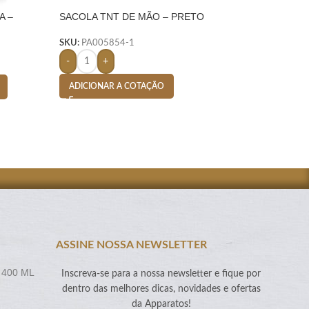
A –
SACOLA TNT DE MÃO – PRETO
SACOLA RPET TÉ
LITROS- VERDE
SKU:
PA005854-1
SKU:
PA007171-18
-
+
-
+
ADICIONAR A COTAÇÃO
ADICIONAR A CO
ASSINE NOSSA NEWSLETTER
 400 ML
Inscreva-se para a nossa newsletter e fique por
dentro das melhores dicas, novidades e ofertas
da Apparatos!