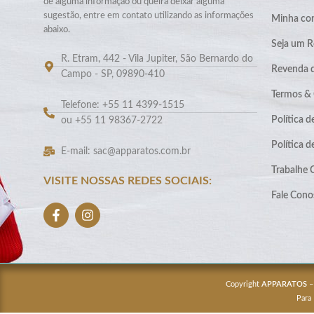
de alguma informação ou queira deixar alguma
sugestão, entre em contato utilizando as informações
Minha co
abaixo.
Seja um R
R. Etram, 442 - Vila Jupiter, São Bernardo do
Revenda 
Campo - SP, 09890-410
Termos &
Telefone: +55 11 4399-1515
Política d
ou +55 11 98367-2722
Política 
E-mail: sac@apparatos.com.br
Trabalhe
VISITE NOSSAS REDES SOCIAIS:
Fale Cono
Copyright
APPARATOS
–
Para