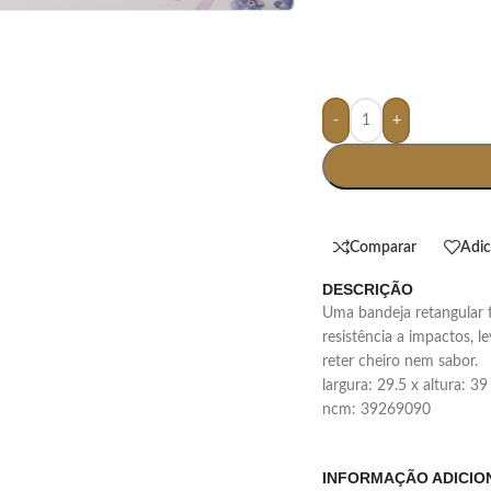
-
+
Comparar
Adic
DESCRIÇÃO
uma bandeja retangular feita em melamina, material conhecido pela
resistência a impactos, 
reter cheiro nem sabor.
largura: 29.5 x altura: 3
ncm: 39269090
INFORMAÇÃO ADICIO