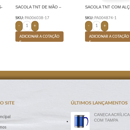
S-
SACOLA TNT DE MÃO –
SACOLA TNT COM ALÇ
LARANJA
PRETO
SKU:
PA006038-17
SKU:
PA004874-1
-
+
-
+
ADICIONAR A COTAÇÃO
ADICIONAR A COTAÇÃO
O SITE
ÚLTIMOS LANÇAMENTOS
CANECA ACRÍLICA
ncipal
COM TAMPA
mos