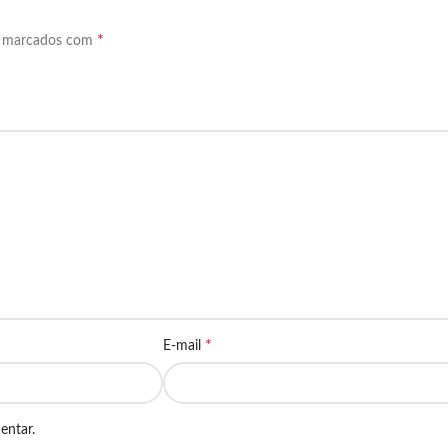
*
o marcados com
*
E-mail
entar.