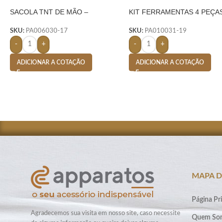
SACOLA TNT DE MÃO –
KIT FERRAMENTAS 4 PEÇA
LARANJA
AMARELO
SKU:
PA006030-17
SKU:
PA010031-19
-
+
-
+
ADICIONAR A COTAÇÃO
ADICIONAR A COTAÇÃO
MAPA D
Página Pri
Agradecemos sua visita em nosso site, caso necessite
Quem So