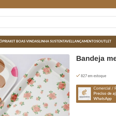
ÓPRIA
KIT BOAS VINDAS
LINHA SUSTENTAVEL
LANÇAMENTOS
OUTLET
bandeja m
827 em estoque
Comercial / 
Preciso de a
WhatsApp