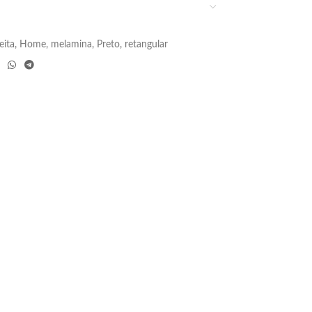
eita
,
Home
,
melamina
,
Preto
,
retangular