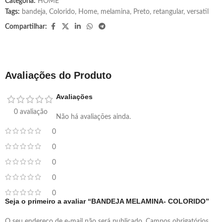
Categoria:
HOME
Tags:
bandeja
,
Colorido
,
Home
,
melamina
,
Preto
,
retangular
,
versatil
Compartilhar:
Avaliações do Produto
Avaliações
0 avaliação
Não há avaliações ainda.
0
0
0
0
0
Seja o primeiro a avaliar “BANDEJA MELAMINA- COLORIDO”
O seu endereço de e-mail não será publicado.
Campos obrigatórios