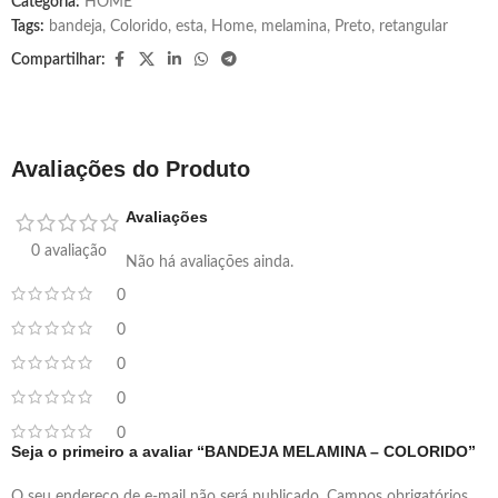
Categoria:
HOME
Tags:
bandeja
,
Colorido
,
esta
,
Home
,
melamina
,
Preto
,
retangular
Compartilhar:
Avaliações do Produto
Avaliações
0 avaliação
Não há avaliações ainda.
0
0
0
0
0
Seja o primeiro a avaliar “BANDEJA MELAMINA – COLORIDO”
O seu endereço de e-mail não será publicado.
Campos obrigatórios