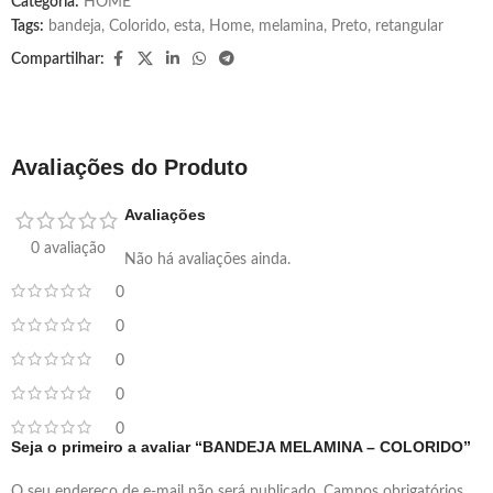
Categoria:
HOME
Tags:
bandeja
,
Colorido
,
esta
,
Home
,
melamina
,
Preto
,
retangular
Compartilhar:
Avaliações do Produto
Avaliações
0 avaliação
Não há avaliações ainda.
0
0
0
0
0
Seja o primeiro a avaliar “BANDEJA MELAMINA – COLORIDO”
O seu endereço de e-mail não será publicado.
Campos obrigatórios