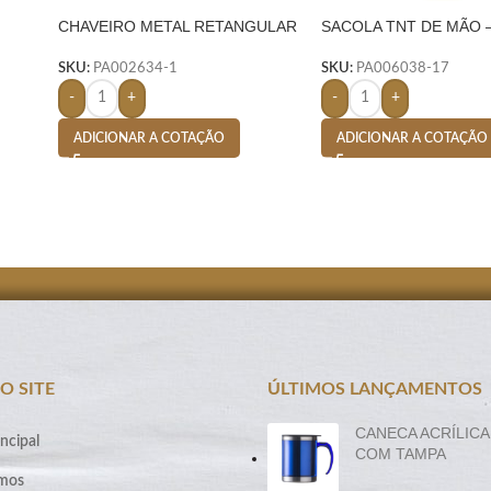
CHAVEIRO METAL RETANGULAR
SACOLA TNT DE MÃO 
C/ NYLON PRETO – PRETO
LARANJA
SKU:
PA002634-1
SKU:
PA006038-17
-
+
-
+
ADICIONAR A COTAÇÃO
ADICIONAR A COTAÇÃO
O SITE
ÚLTIMOS LANÇAMENTOS
CANECA ACRÍLICA
ncipal
COM TAMPA
mos