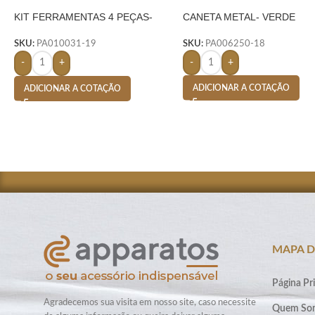
KIT FERRAMENTAS 4 PEÇAS-
CANETA METAL- VERDE
AMARELO
SKU:
PA006250-18
SKU:
PA010031-19
-
+
-
+
ADICIONAR A COTAÇÃO
ADICIONAR A COTAÇÃO
MAPA D
Página Pri
Agradecemos sua visita em nosso site, caso necessite
Quem So