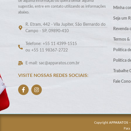
de alguma informação ou queira deixar alguma
sugestão, entre em contato utilizando as informações
Minha co
abaixo.
Seja um R
R. Etram, 442 - Vila Jupiter, São Bernardo do
Revenda 
Campo - SP, 09890-410
Termos &
Telefone: +55 11 4399-1515
Política d
ou +55 11 98367-2722
Política 
E-mail: sac@apparatos.com.br
Trabalhe
VISITE NOSSAS REDES SOCIAIS:
Fale Cono
Copyright
APPARATOS
–
Para