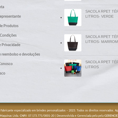
nta
SACOLA RPET TÉ
LITROS- VERDE
epresentante
de Produtos
 Condições
SACOLA RPET TÉ
LITROS- MARROM
e Privacidade
de reembolso e devoluções
SACOLA RPET TÉ
 Conosco
LITROS
sco
 Fabricante especializado em brindes personalizados – 2023. Todos os direitos reservados. 
 Maquinas Ltda.
CNPJ
: 07.173.771/0001-20 | Desenvolvida e Gerenciada pela pela
GERENCIE