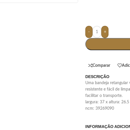
-
+
Comparar
Adic
DESCRIÇÃO
uma bandeja retangular versátil feita em melamina material leve,
resistente e fácil de lim
facilitar o transporte.
largura: 37 x altura: 26.
ncm: 39269090
INFORMAÇÃO ADICIO