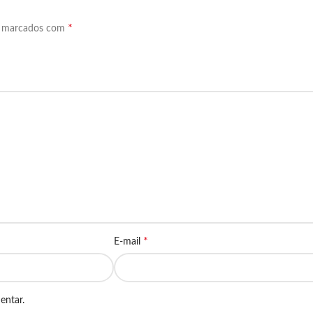
*
o marcados com
*
E-mail
entar.