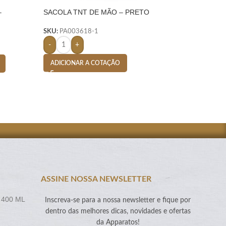
–
SACOLA TNT DE MÃO – PRETO
SACOLA RPET TÉ
LITROS- VERDE
SKU:
PA003618-1
SKU:
PA007171-18
-
+
-
+
ADICIONAR A COTAÇÃO
ADICIONAR A CO
ASSINE NOSSA NEWSLETTER
 400 ML
Inscreva-se para a nossa newsletter e fique por
dentro das melhores dicas, novidades e ofertas
da Apparatos!