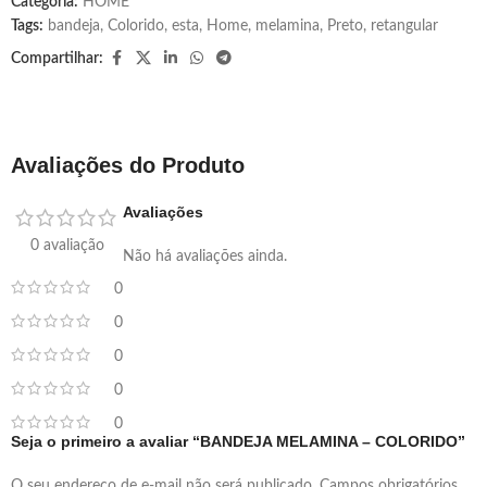
Categoria:
HOME
Tags:
bandeja
,
Colorido
,
esta
,
Home
,
melamina
,
Preto
,
retangular
Compartilhar:
Avaliações do Produto
Avaliações
0 avaliação
Não há avaliações ainda.
0
0
0
0
0
Seja o primeiro a avaliar “BANDEJA MELAMINA – COLORIDO”
O seu endereço de e-mail não será publicado.
Campos obrigatórios