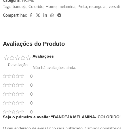
Categoria:
HOME
Tags:
bandeja
,
Colorido
,
Home
,
melamina
,
Preto
,
retangular
,
versatil
Compartilhar:
Avaliações do Produto
Avaliações
0 avaliação
Não há avaliações ainda.
0
0
0
0
0
Seja o primeiro a avaliar “BANDEJA MELAMINA- COLORIDO”
O seu endereço de e-mail não será publicado.
Campos obrigatórios