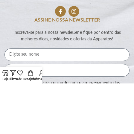
ASSINE NOSSA NEWSLETTER
Inscreva-se para a nossa newsletter e fique por dentro das
melhores dicas, novidades e ofertas da Apparatos!
Loja
Filtros
Lista de Desejos
Carrinho
Minha conta
Ao marcar essa caixa concordo com o armazenamento dos
meus dados por este site.
Assinar
SEGURANÇA: