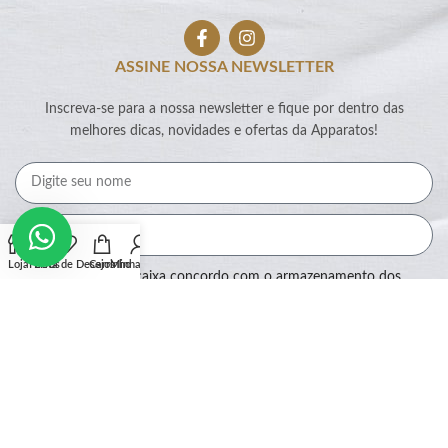
ASSINE NOSSA NEWSLETTER
Inscreva-se para a nossa newsletter e fique por dentro das
melhores dicas, novidades e ofertas da Apparatos!
Loja
Filtros
Lista de Desejos
Carrinho
Minha conta
Ao marcar essa caixa concordo com o armazenamento dos
meus dados por este site.
Assinar
SEGURANÇA: