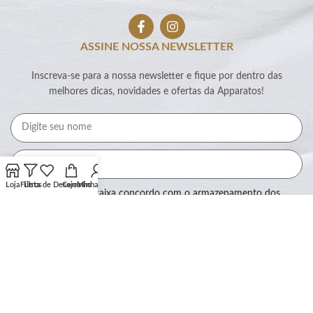
ASSINE NOSSA NEWSLETTER
Inscreva-se para a nossa newsletter e fique por dentro das
melhores dicas, novidades e ofertas da Apparatos!
Loja
Filtros
Lista de Desejos
Carrinho
Minha conta
Ao marcar essa caixa concordo com o armazenamento dos
meus dados por este site.
Assinar
SEGURANÇA: