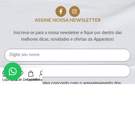
ASSINE NOSSA NEWSLETTER
Inscreva-se para a nossa newsletter e fique por dentro das
melhores dicas, novidades e ofertas da Apparatos!
Loja
Filtros
Lista de Desejos
Carrinho
Minha conta
Ao marcar essa caixa concordo com o armazenamento dos
meus dados por este site.
Assinar
SEGURANÇA: