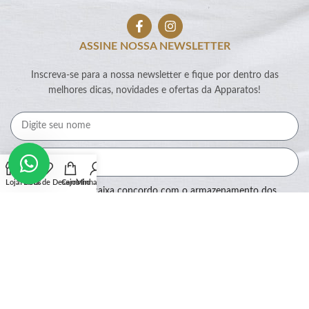
ASSINE NOSSA NEWSLETTER
Inscreva-se para a nossa newsletter e fique por dentro das
melhores dicas, novidades e ofertas da Apparatos!
Loja
Filtros
Lista de Desejos
Carrinho
Minha conta
Ao marcar essa caixa concordo com o armazenamento dos
meus dados por este site.
Assinar
SEGURANÇA: