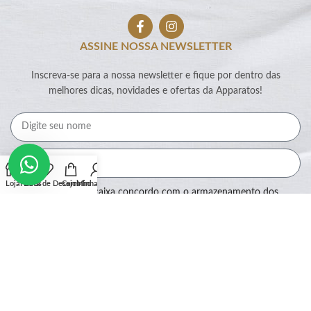
ASSINE NOSSA NEWSLETTER
Inscreva-se para a nossa newsletter e fique por dentro das
melhores dicas, novidades e ofertas da Apparatos!
Loja
Filtros
Lista de Desejos
Carrinho
Minha conta
Ao marcar essa caixa concordo com o armazenamento dos
meus dados por este site.
Assinar
SEGURANÇA: