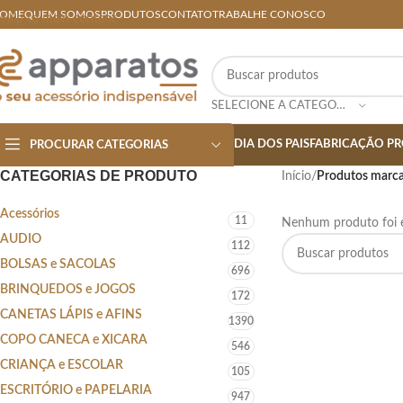
OME
QUEM SOMOS
PRODUTOS
CONTATO
TRABALHE CONOSCO
Skip to main content
SELECIONE A CATEGORIA
DIA DOS PAIS
FABRICAÇÃO PR
PROCURAR CATEGORIAS
CATEGORIAS DE PRODUTO
Início
/
Produtos marca
Acessórios
11
Nenhum produto foi e
AUDIO
112
BOLSAS e SACOLAS
696
BRINQUEDOS e JOGOS
172
CANETAS LÁPIS e AFINS
1390
COPO CANECA e XICARA
546
CRIANÇA e ESCOLAR
105
ESCRITÓRIO e PAPELARIA
947