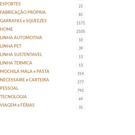
ESPORTES
21
FABRICAÇÃO PRÓPRIA
81
GARRAFAS e SQUEEZES
1171
HOME
2105
LINHA AUTOMOTIVA
10
LINHA PET
39
LINHA SUSTENTAVEL
13
LINHA TERMICA
13
MOCHILA MALA e PASTA
314
NECESSAIRE e CARTEIRA
277
PESSOAL
792
TECNOLOGIA
69
VIAGEM e FÉRIAS
35