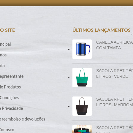
O SITE
ÚLTIMOS LANÇAMENTOS
CANECA ACRÍLICA
ncipal
COM TAMPA
mos
nta
SACOLA RPET TÉ
LITROS- VERDE
epresentante
de Produtos
 Condições
SACOLA RPET TÉ
LITROS- MARROM
e Privacidade
de reembolso e devoluções
SACOLA RPET TÉ
 Conosco