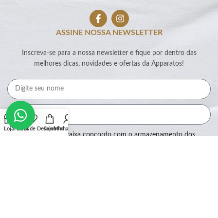
ASSINE NOSSA NEWSLETTER
Inscreva-se para a nossa newsletter e fique por dentro das
melhores dicas, novidades e ofertas da Apparatos!
Loja
Filtros
Lista de Desejos
Carrinho
Minha conta
Ao marcar essa caixa concordo com o armazenamento dos
meus dados por este site.
Assinar
SEGURANÇA: