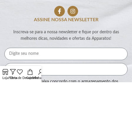
ASSINE NOSSA NEWSLETTER
Inscreva-se para a nossa newsletter e fique por dentro das
melhores dicas, novidades e ofertas da Apparatos!
Loja
Filtros
Lista de Desejos
Carrinho
Minha conta
Ao marcar essa caixa concordo com o armazenamento dos
meus dados por este site.
Assinar
SEGURANÇA: