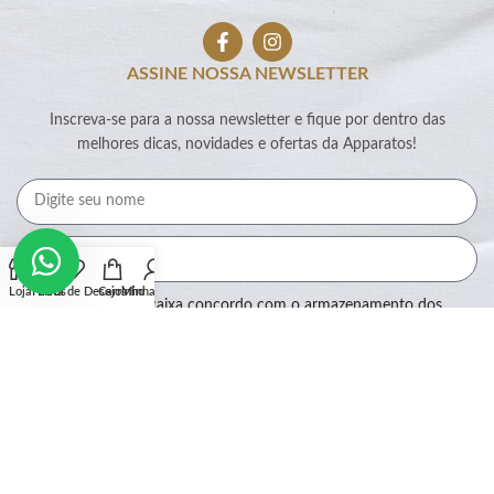
ASSINE NOSSA NEWSLETTER
Inscreva-se para a nossa newsletter e fique por dentro das
melhores dicas, novidades e ofertas da Apparatos!
Loja
Filtros
Lista de Desejos
Carrinho
Minha conta
Ao marcar essa caixa concordo com o armazenamento dos
meus dados por este site.
Assinar
SEGURANÇA: