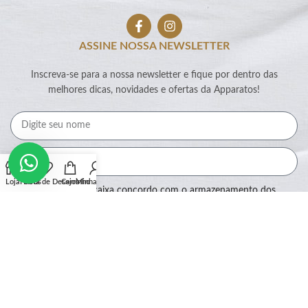
ASSINE NOSSA NEWSLETTER
Inscreva-se para a nossa newsletter e fique por dentro das
melhores dicas, novidades e ofertas da Apparatos!
Loja
Filtros
Lista de Desejos
Carrinho
Minha conta
Ao marcar essa caixa concordo com o armazenamento dos
meus dados por este site.
Assinar
SEGURANÇA: