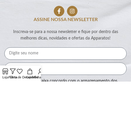
ASSINE NOSSA NEWSLETTER
Inscreva-se para a nossa newsletter e fique por dentro das
melhores dicas, novidades e ofertas da Apparatos!
Loja
Filtros
Lista de Desejos
Carrinho
Minha conta
Ao marcar essa caixa concordo com o armazenamento dos
meus dados por este site.
Assinar
SEGURANÇA: