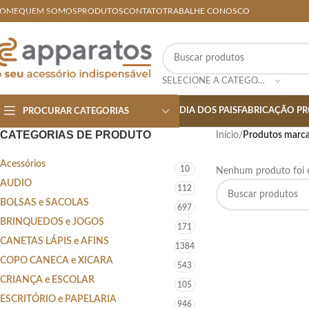
OME
QUEM SOMOS
PRODUTOS
CONTATO
TRABALHE CONOSCO
Skip to main content
SELECIONE A CATEGORIA
DIA DOS PAIS
FABRICAÇÃO PR
PROCURAR CATEGORIAS
CATEGORIAS DE PRODUTO
Início
/
Produtos marca
Acessórios
10
Nenhum produto foi e
AUDIO
112
BOLSAS e SACOLAS
697
BRINQUEDOS e JOGOS
171
CANETAS LÁPIS e AFINS
1384
COPO CANECA e XICARA
543
CRIANÇA e ESCOLAR
105
ESCRITÓRIO e PAPELARIA
946