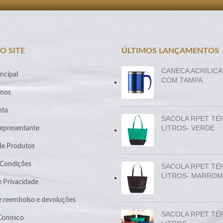
O SITE
ÚLTIMOS LANÇAMENTOS
CANECA ACRÍLICA
ncipal
COM TAMPA
mos
nta
SACOLA RPET TÉ
LITROS- VERDE
epresentante
de Produtos
 Condições
SACOLA RPET TÉ
LITROS- MARROM
e Privacidade
de reembolso e devoluções
SACOLA RPET TÉ
 Conosco