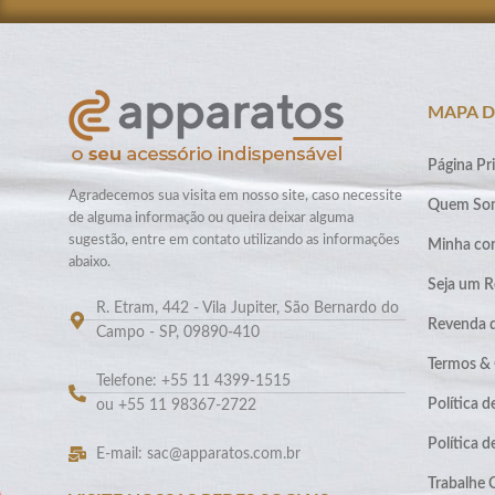
MAPA D
Página Pri
Agradecemos sua visita em nosso site, caso necessite
Quem So
de alguma informação ou queira deixar alguma
sugestão, entre em contato utilizando as informações
Minha co
abaixo.
Seja um R
R. Etram, 442 - Vila Jupiter, São Bernardo do
Revenda 
Campo - SP, 09890-410
Termos &
Telefone: +55 11 4399-1515
Política d
ou +55 11 98367-2722
Política 
E-mail: sac@apparatos.com.br
Trabalhe