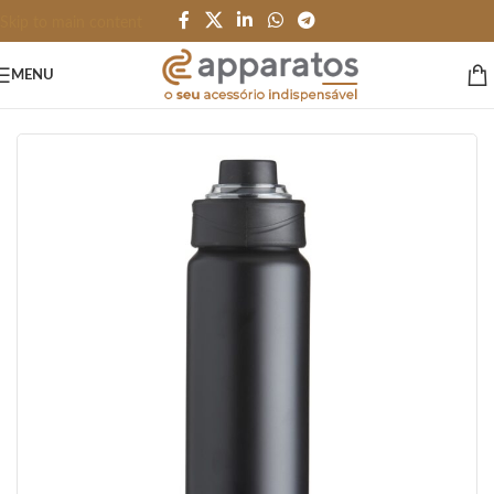
Skip to main content
MENU
Início
/
GARRAFAS e SQUEEZES
/
Garrafas
/
Alumínio e Inox