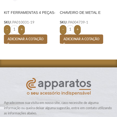
KIT FERRAMENTAS 4 PEÇAS-
CHAVEIRO DE METAL E
AMARELO
COURO C/ 2 ARGOLAS –
PRETO
SKU:
PA010031-19
SKU:
PA004739-1
-
+
-
+
ADICIONAR A COTAÇÃO
ADICIONAR A COTAÇÃO
Agradecemos sua visita em nosso site, caso necessite de alguma
informação ou queira deixar alguma sugestão, entre em contato utilizando
as informações abaixo.