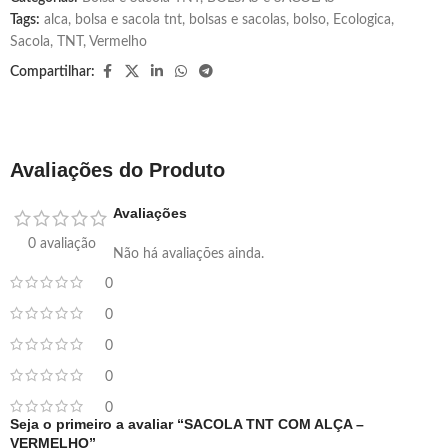
Tags:
alca
,
bolsa e sacola tnt
,
bolsas e sacolas
,
bolso
,
Ecologica
,
Sacola
,
TNT
,
Vermelho
Compartilhar:
Avaliações do Produto
Avaliações
0 avaliação
Não há avaliações ainda.
0
0
0
0
0
Seja o primeiro a avaliar “SACOLA TNT COM ALÇA –
VERMELHO”