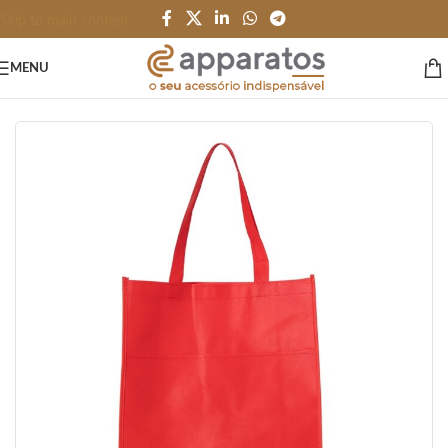
Skip to main content
MENU
Início
/
BOLSAS e SACOLAS
/
Bolsa e Sacola TNT