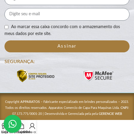
Ao marcar essa caixa concordo com o armazenamento dos
meus dados por este site.
Assinar
SEGURANÇA:
Copyright
APPARATOS
– Fabricante especializado em brindes personalizados – 2023.
Todos os direitos reservados. Apparatos Comercio de Capa Para Maquinas Ltda.
CNPJ
:
07.173.771/0001-20 | Desenvolvida e Gerenciada pela pela
GERENCIE WEB
Lista de Desejos
Loja
Carrinho
Minha conta