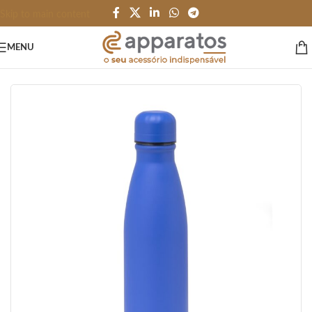
Skip to main content
MENU
Início
/
GARRAFAS e SQUEEZES
/
Garrafas
/
Alumínio e Inox