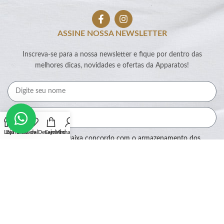
ASSINE NOSSA NEWSLETTER
Inscreva-se para a nossa newsletter e fique por dentro das
melhores dicas, novidades e ofertas da Apparatos!
Loja
Barra Lateral
Lista de Desejos
Carrinho
Minha conta
Ao marcar essa caixa concordo com o armazenamento dos
meus dados por este site.
Assinar
SEGURANÇA: