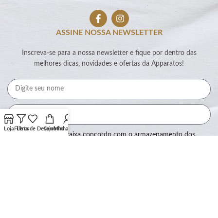
ASSINE NOSSA NEWSLETTER
Inscreva-se para a nossa newsletter e fique por dentro das
melhores dicas, novidades e ofertas da Apparatos!
Loja
Filtros
Lista de Desejos
Carrinho
Minha conta
Ao marcar essa caixa concordo com o armazenamento dos
meus dados por este site.
Assinar
SEGURANÇA: