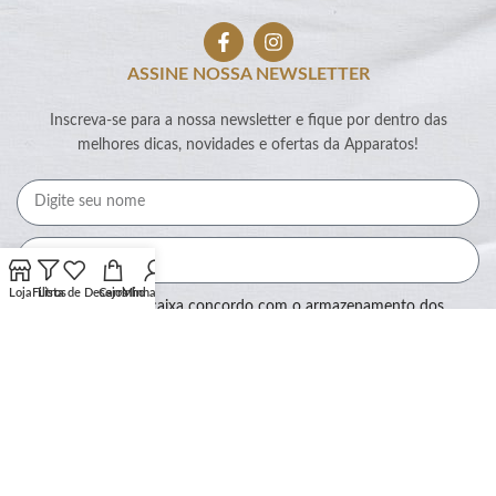
ASSINE NOSSA NEWSLETTER
Inscreva-se para a nossa newsletter e fique por dentro das
melhores dicas, novidades e ofertas da Apparatos!
Loja
Filtros
Lista de Desejos
Carrinho
Minha conta
Ao marcar essa caixa concordo com o armazenamento dos
meus dados por este site.
Assinar
SEGURANÇA: