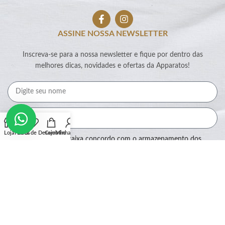
ASSINE NOSSA NEWSLETTER
Inscreva-se para a nossa newsletter e fique por dentro das
melhores dicas, novidades e ofertas da Apparatos!
Loja
Filtros
Lista de Desejos
Carrinho
Minha conta
Ao marcar essa caixa concordo com o armazenamento dos
meus dados por este site.
Assinar
SEGURANÇA: